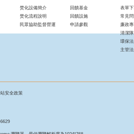
焚化設備簡介
回饋基金
表單下
焚化流程說明
回饋設施
常見問
民眾協助監督營運
申請參觀
廉政專
清潔隊
環保法
主管法
網站安全政策
6629
Chrome 瀏覽器，最佳瀏覽解析度為1024*768