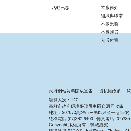
活動訊息
本廠簡介
組織與職掌
本廠業務
本廠願景
交通位置
:::
政府網站資料開放宣告
隱私權政策
瀏覽人次：
127
高雄市政府環境保護局中區資源回收廠
地址：807073高雄市三民區鼎金一巷15號
總機電話:(07)390-9400 傳真電話:(07)385-
Copyright 版權所有，轉載必究
建議使用IE10.0 以上或Edge、Firefox、