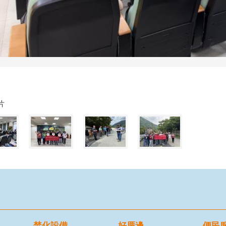
片
焚化設備
好厝邊
便民