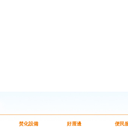
焚化設備
好厝邊
便民