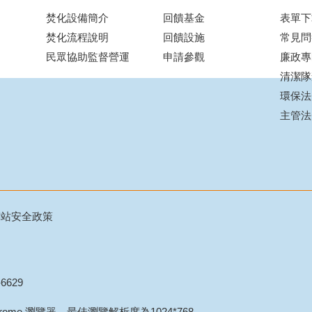
焚化設備簡介
回饋基金
表單下
焚化流程說明
回饋設施
常見問
民眾協助監督營運
申請參觀
廉政專
清潔隊
環保法
主管法
網站安全政策
6629
Chrome 瀏覽器，最佳瀏覽解析度為1024*768