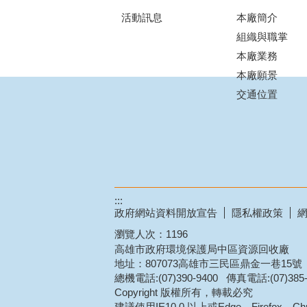
活動訊息
本廠簡介
組織與職掌
本廠業務
本廠願景
交通位置
:::
政府網站資料開放宣告
隱私權政策
瀏覽人次：
1196
高雄市政府環境保護局中區資源回收廠
地址：807073高雄市三民區鼎金一巷15號
總機電話:(07)390-9400 傳真電話:(07)385-
Copyright 版權所有，轉載必究
建議使用IE10.0 以上或Edge、Firefox、