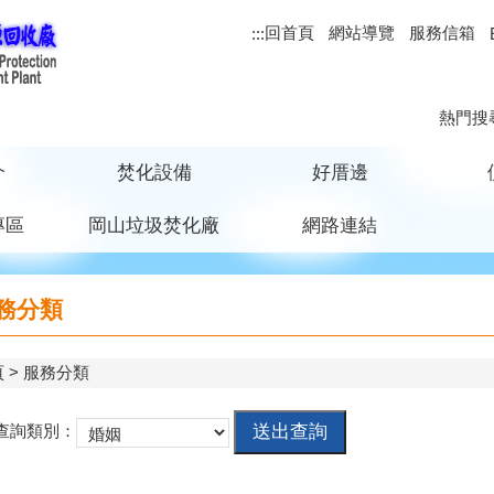
回首頁
網站導覽
服務信箱
:::
熱門搜
介
焚化設備
好厝邊
專區
岡山垃圾焚化廠
網路連結
務分類
頁
服務分類
查詢類別：