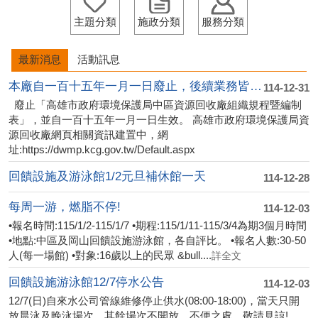
主題分類
施政分類
服務分類
最新消息
活動訊息
本廠自一百十五年一月一日廢止，後續業務皆....
114-12-31
廢止「高雄市政府環境保護局中區資源回收廠組織規程暨編制
表」，並自一百十五年一月一日生效。 高雄市政府環境保護局資
源回收廠網頁相關資訊建置中，網
址:https://dwmp.kcg.gov.tw/Default.aspx
回饋設施及游泳館1/2元旦補休館一天
114-12-28
每周一游，燃脂不停!
114-12-03
•報名時間:115/1/2-115/1/7 •期程:115/1/11-115/3/4為期3個月時間
•地點:中區及岡山回饋設施游泳館，各自評比。 •報名人數:30-50
人(每一場館) •對象:16歲以上的民眾 &bull....
詳全文
回饋設施游泳館12/7停水公告
114-12-03
12/7(日)自來水公司管線維修停止供水(08:00-18:00)，當天只開
放晨泳及晚泳場次，其餘場次不開放，不便之處，敬請見諒!