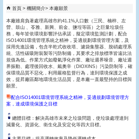
首頁
機關簡介
本廠願景
本廠雖肩負著處理高雄市約41.1%人口數（三民、楠梓、左
營、鼓山 、苓雅、新興、前金、鹽埕等區）之巨量垃圾任
務，每年皆依環境影響評估承諾，擬定環境監測計劃，配合
ISO14001環境管理系統之精神，妥適規劃環境管理方案，及
採用先進設備，包含半乾式收收塔、濾袋集壟器、脫硝處理系
統、活性碳吸附裝製等污防制備，其要求之排放標準皆遠比法
規值為低。作業方式如廢氣淨化作業、廠址週界噪音、廠址週
界振動、處理後回收水、戴奧辛（DIOXINS）污染防制等，確
保環境品質不惡化，利用嚴格監督行為，達到環境保護之成
效，提昇廠區鄰地環境生活品質，是本廠一直最堅持的目標與
願景。
配合ISO14001環境管理系統之精神，妥適規劃環境管理方
案，達成環境保護之目標
總體目標：解決高雄市未來之垃圾問題，使垃圾處理達到
減量化、資源化、衛生化及安定化等四大目標。
主要目標：提高運轉效率及降低運轉成本。