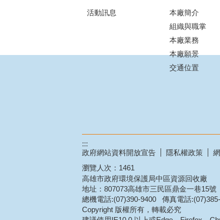
活動訊息
本廠簡介
組織與職掌
本廠業務
本廠願景
交通位置
:::
政府網站資料開放宣告
隱私權政策
瀏覽人次：
1461
高雄市政府環境保護局中區資源回收廠
地址：807073高雄市三民區鼎金一巷15號
總機電話:(07)390-9400 傳真電話:(07)385-
Copyright 版權所有，轉載必究
建議使用IE10.0 以上或Edge、Firefox、