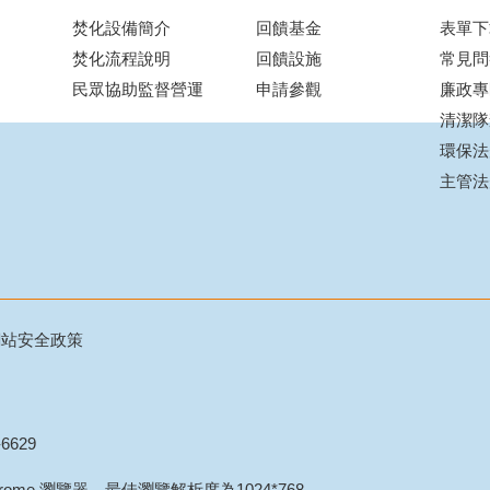
焚化設備簡介
回饋基金
表單下
焚化流程說明
回饋設施
常見問
民眾協助監督營運
申請參觀
廉政專
清潔隊
環保法
主管法
網站安全政策
6629
Chrome 瀏覽器，最佳瀏覽解析度為1024*768